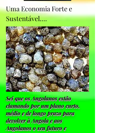
Uma Economia Forte e 
Sustentável.

A Lunda Sul sempre foi 
reconhecida por suas 
imensas reservas de 
diamantes, mas sob a visão 
estratégica do POPIA, a 
economia da província será 
diversificada para garantir 
Sei que os Angolanos estão
crescimento sustentável e 
clamando por um plano curto,
médio e de longo prazo para
distribuição equitativa de 
devolver à Angola e aos
riqueza. O setor de 
Angolanos o seu futuro e